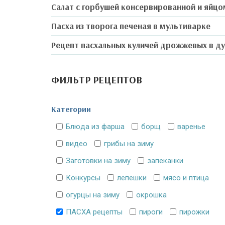
Салат с горбушей консервированной и яйцо
Пасха из творога печеная в мультиварке
Рецепт пасхальных куличей дрожжевых в д
ФИЛЬТР РЕЦЕПТОВ
Категории
Блюда из фарша
борщ
варенье
видео
грибы на зиму
Заготовки на зиму
запеканки
Конкурсы
лепешки
мясо и птица
огурцы на зиму
окрошка
ПАСХА рецепты
пироги
пирожки