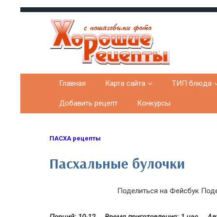
Хорошие рецепты
домашних блюд с фото
Главная
Карта сайта
ТИП блюда
Добавить рецепт
Конкурсы
ПАСХА рецепты
Пасхальные булочки
Поделиться на Фейсбук
Поде