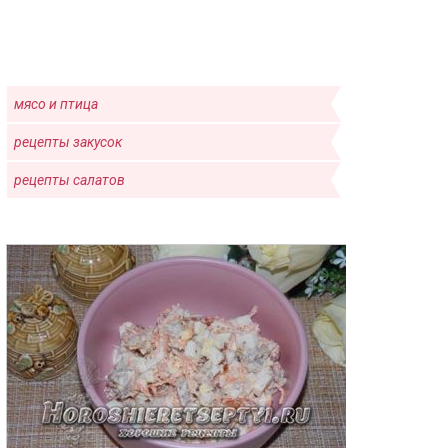
мясо и птица
рецепты закусок
рецепты салатов