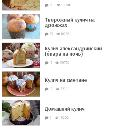
36
92708
Творожный кулич на
дрожжах
55
80284
Кулич александрийский
(опара на ночь)
17
30770
Кулич на сметане
12
22104
Домашний кулич
6
19202