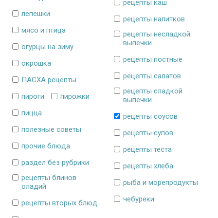
рецепты каш
лепешки
рецепты напитков
мясо и птица
рецепты несладкой
выпечки
огурцы на зиму
рецепты постные
окрошка
рецепты салатов
ПАСХА рецепты
рецепты сладкой
пироги
пирожки
выпечки
пицца
рецепты соусов
полезные советы
рецепты супов
прочие блюда
рецепты теста
раздел без рубрики
рецепты хлеба
рецепты блинов
рыба и морепродукты
оладий
чебуреки
рецепты вторых блюд