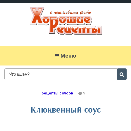
Хорошие рецепты
домашних блюд с фото
Меню
рецепты соусов
9
Клюквенный соус