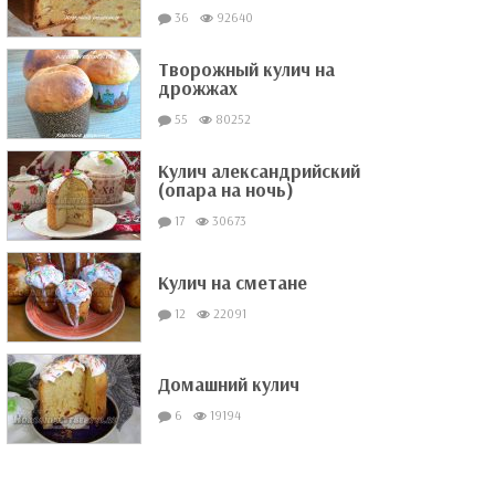
36
92640
Творожный кулич на
дрожжах
55
80252
Кулич александрийский
(опара на ночь)
17
30673
Кулич на сметане
12
22091
Домашний кулич
6
19194