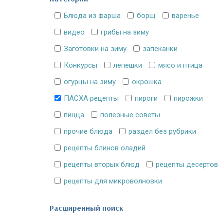
Блюда из фарша
борщ
варенье
видео
грибы на зиму
Заготовки на зиму
запеканки
Конкурсы
лепешки
мясо и птица
огурцы на зиму
окрошка
ПАСХА рецепты
пироги
пирожки
пицца
полезные советы
прочие блюда
раздел без рубрики
рецепты блинов оладий
рецепты вторых блюд
рецепты десертов
рецепты для микроволновки
Расширенный поиск