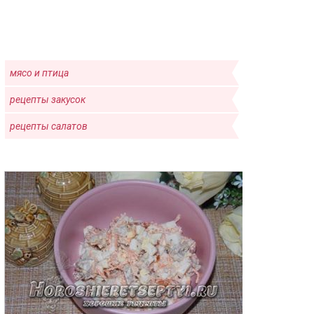
мясо и птица
рецепты закусок
рецепты салатов