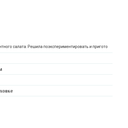
нтного салата. Решила поэкспериментировать и пригото
м
уховке