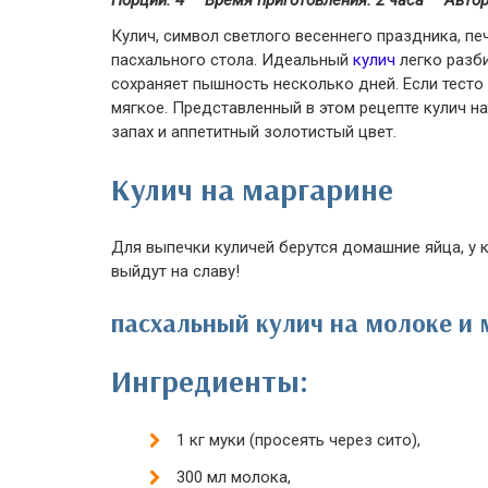
Порций: 4
Время приготовления:
2 часа
Автор
Кулич, символ светлого весеннего праздника, печ
пасхального стола. Идеальный
кулич
легко разби
сохраняет пышность несколько дней. Если тесто 
мягкое. Представленный в этом рецепте кулич н
запах и аппетитный золотистый цвет.
Кулич на маргарине
Для выпечки куличей берутся домашние яйца, у 
выйдут на славу!
пасхальный кулич на молоке и 
Ингредиенты:
1 кг муки (просеять через сито),
300 мл молока,