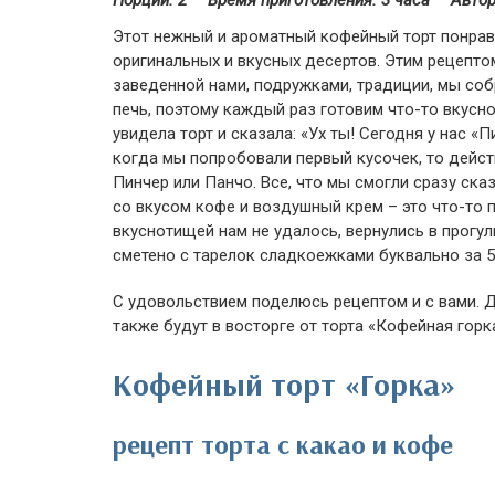
Порций: 2
Время приготовления:
3 часа
Автор
Этот нежный и ароматный кофейный торт понрави
оригинальных и вкусных десертов. Этим рецепто
заведенной нами, подружками, традиции, мы соб
печь, поэтому каждый раз готовим что-то вкусно
увидела торт и сказала: «Ух ты! Сегодня у нас «П
когда мы попробовали первый кусочек, то дейст
Пинчер или Панчо. Все, что мы смогли сразу ск
со вкусом кофе и воздушный крем – это что-то 
вкуснотищей нам не удалось, вернулись в прогул
сметено с тарелок сладкоежками буквально за 5
С удовольствием поделюсь рецептом и с вами. 
также будут в восторге от торта «Кофейная горк
Кофейный торт «Горка»
рецепт торта с какао и кофе