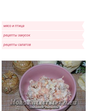
мясо и птица
рецепты закусок
рецепты салатов