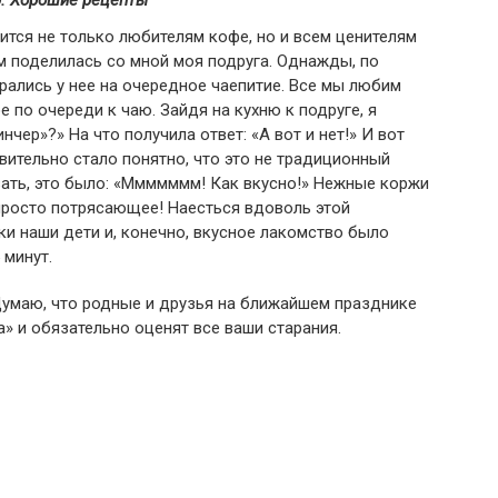
: Хорошие рецепты
тся не только любителям кофе, но и всем ценителям
м поделилась со мной моя подруга. Однажды, по
рались у нее на очередное чаепитие. Все мы любим
е по очереди к чаю. Зайдя на кухню к подруге, я
инчер»?» На что получила ответ: «А вот и нет!» И вот
вительно стало понятно, что это не традиционный
азать, это было: «Ммммммм! Как вкусно!» Нежные коржи
просто потрясающее! Наесться вдоволь этой
ки наши дети и, конечно, вкусное лакомство было
 минут.
Думаю, что родные и друзья на ближайшем празднике
а» и обязательно оценят все ваши старания.