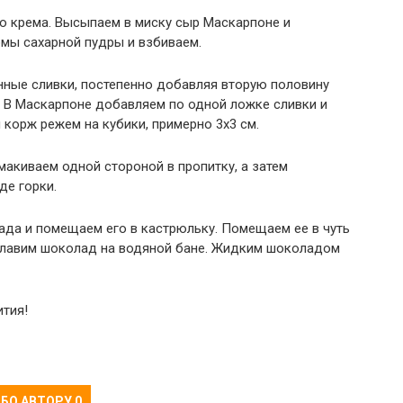
ию крема. Высыпаем в миску сыр Маскарпоне и
рмы сахарной пудры и взбиваем.
ные сливки, постепенно добавляя вторую половину
. В Маскарпоне добавляем по одной ложке сливки и
 корж режем на кубики, примерно 3х3 см.
акиваем одной стороной в пропитку, а затем
де горки.
ада и помещаем его в кастрюльку. Помещаем ее в чуть
 Плавим шоколад на водяной бане. Жидким шоколадом
ития!
БО АВТОРУ
0