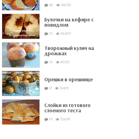
40
146710
Булочки на кефире с
повидлом
55
86003
Творожный кулич на
дрожжах
55
80215
Орешки в орешнице
17
76819
Слойки из готового
слоеного теста
19
72698