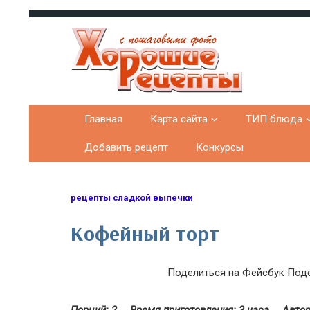
Хорошие рецепты
домашних блюд с фото
Главная
Карта сайта
ТИП блюда
Добавить рецепт
Конкурсы
рецепты сладкой выпечки
Кофейный торт
Поделиться на Фейсбук
Поде