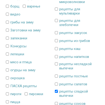
микроволновки
борщ
варенье
рецепты для
мультиварки
видео
рецепты для
грибы на зиму
хлебопечки
Заготовки на зиму
рецепты закусок
запеканки
рецепты из грибов
Конкурсы
рецепты каш
лепешки
рецепты напитков
мясо и птица
рецепты несладкой
выпечки
огурцы на зиму
рецепты постные
окрошка
рецепты салатов
ПАСХА рецепты
рецепты сладкой
пироги
пирожки
выпечки
пицца
рецепты соусов