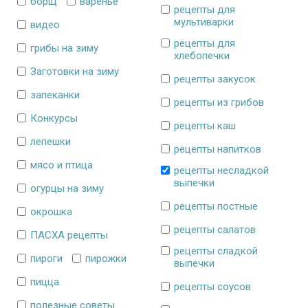
борщ
варенье
рецепты для
мультиварки
видео
рецепты для
грибы на зиму
хлебопечки
Заготовки на зиму
рецепты закусок
запеканки
рецепты из грибов
Конкурсы
рецепты каш
лепешки
рецепты напитков
мясо и птица
рецепты несладкой
выпечки
огурцы на зиму
рецепты постные
окрошка
рецепты салатов
ПАСХА рецепты
рецепты сладкой
пироги
пирожки
выпечки
пицца
рецепты соусов
полезные советы