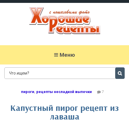
Хорошие рецепты
домашних блюд с фото
Меню
пироги
,
рецепты несладкой выпечки
7
Капустный пирог рецепт из
лаваша