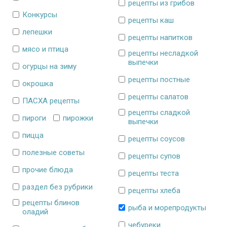
рецепты из грибов
Конкурсы
рецепты каш
лепешки
рецепты напитков
мясо и птица
рецепты несладкой
выпечки
огурцы на зиму
рецепты постные
окрошка
рецепты салатов
ПАСХА рецепты
рецепты сладкой
пироги
пирожки
выпечки
пицца
рецепты соусов
полезные советы
рецепты супов
прочие блюда
рецепты теста
раздел без рубрики
рецепты хлеба
рецепты блинов
рыба и морепродукты
оладий
чебуреки