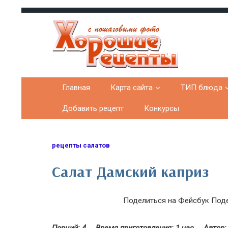
Хорошие рецепты
домашних блюд с фото
Главная
Карта сайта
ТИП блюда
Добавить рецепт
Конкурсы
рецепты салатов
Салат Дамский каприз
Поделиться на Фейсбук
Поде