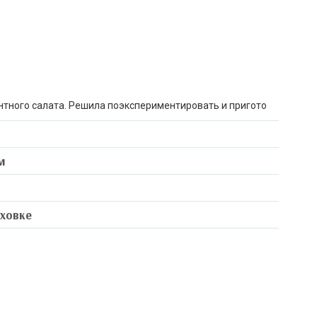
нтного салата. Решила поэкспериментировать и пригото
м
уховке