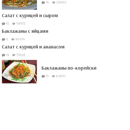
16
128455
Салат с курицей и сыром
15
98973
Баклажаны с яйцами
9
86974
Салат с курицей и ананасом
14
77668
Баклажаны по-корейски
13
62895