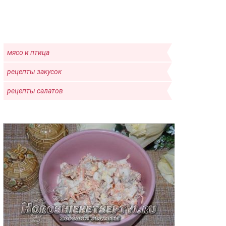
мясо и птица
рецепты закусок
рецепты салатов