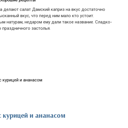
 Хорошие рецепты
а делают салат Дамский каприз на вкус достаточно
сканный вкус, что перед ним мало кто устоит.
м натурам, недаром ему дали такое название. Сладко-
о праздничного застолья.
с курицей и ананасом
с курицей и ананасом