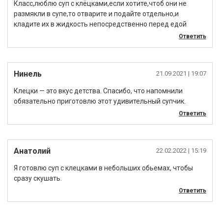
Класс,люблю суп с клёцками,если хотите,чтоб они не
размякли в супе,то отварите и подайте отдельно,и
кладите их в жидкость непосредственно перед едой
Ответить
Нинель
21.09.2021
| 19:07
Клецки — это вкус детства. Спасибо, что напомнили
обязательно приготовлю этот удивительный супчик.
Ответить
Анатолий
22.02.2022
| 15:19
Я готовлю суп с клецками в небольших обьемах, чтобы
сразу скушать.
Ответить