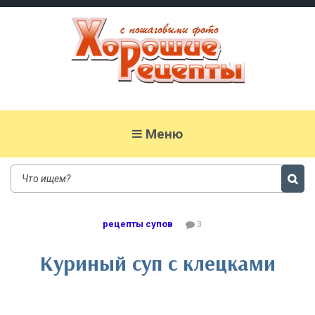
Хорошие рецепты
домашних блюд с фото
Меню
рецепты супов
3
Куриный суп с клецками