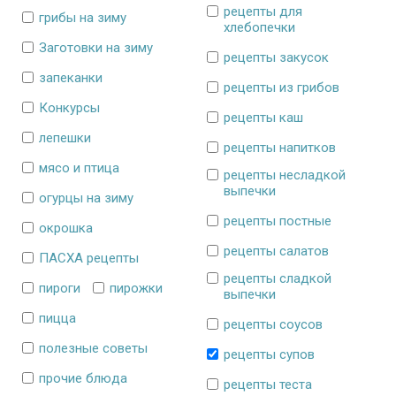
рецепты для
грибы на зиму
хлебопечки
Заготовки на зиму
рецепты закусок
запеканки
рецепты из грибов
Конкурсы
рецепты каш
лепешки
рецепты напитков
мясо и птица
рецепты несладкой
выпечки
огурцы на зиму
рецепты постные
окрошка
рецепты салатов
ПАСХА рецепты
рецепты сладкой
пироги
пирожки
выпечки
пицца
рецепты соусов
полезные советы
рецепты супов
прочие блюда
рецепты теста