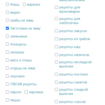
микроволновки
борщ
варенье
рецепты для
мультиварки
видео
рецепты для
грибы на зиму
хлебопечки
Заготовки на зиму
рецепты закусок
запеканки
рецепты из грибов
Конкурсы
рецепты каш
лепешки
рецепты напитков
мясо и птица
рецепты несладкой
выпечки
огурцы на зиму
рецепты постные
окрошка
рецепты салатов
ПАСХА рецепты
рецепты сладкой
пироги
пирожки
выпечки
пицца
рецепты соусов