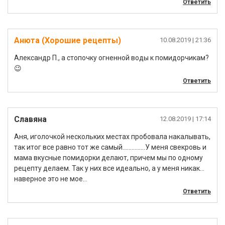
Ответить
Анюта (Хорошие рецепты)
10.08.2019
| 21:36
Александр П., а стопочку огненной воды к помидорчикам?
😉
Ответить
Славяна
12.08.2019
| 17:14
Аня, иголочкой нескольких местах пробовала накалывать,
так итог все равно тот же самый……………У меня свекровь и
мама вкусные помидорки делают, причем мы по одному
рецепту делаем. Так у них все идеально, а у меня никак…
наверное это не мое…
Ответить