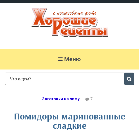
Хорошие рецепты
домашних блюд с фото
Меню
Заготовки на зиму
7
Помидоры маринованные
сладкие