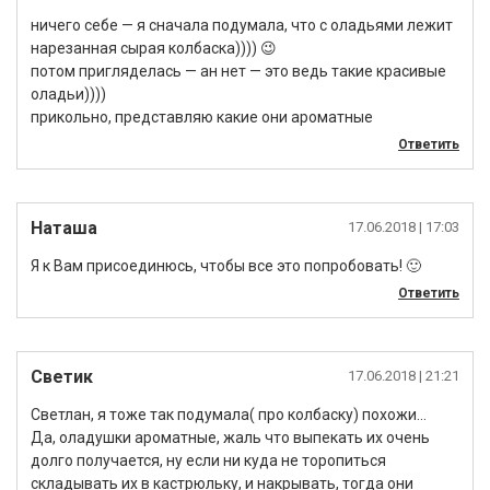
ничего себе — я сначала подумала, что с оладьями лежит
нарезанная сырая колбаска)))) 😉
потом пригляделась — ан нет — это ведь такие красивые
оладьи))))
прикольно, представляю какие они ароматные
Ответить
Наташа
17.06.2018
| 17:03
Я к Вам присоединюсь, чтобы все это попробовать! 🙂
Ответить
Светик
17.06.2018
| 21:21
Светлан, я тоже так подумала( про колбаску) похожи…
Да, оладушки ароматные, жаль что выпекать их очень
долго получается, ну если ни куда не торопиться
складывать их в кастрюльку, и накрывать, тогда они