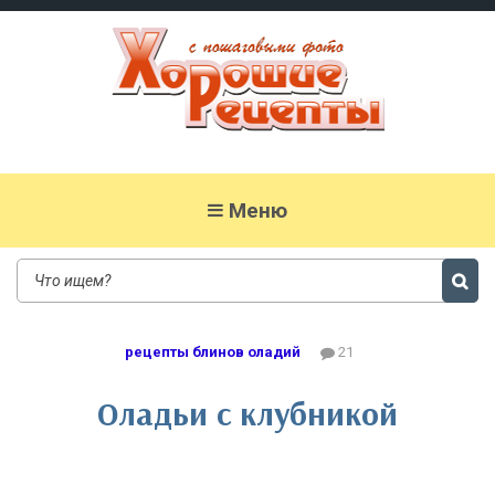
Хорошие рецепты
домашних блюд с фото
Меню
рецепты блинов оладий
21
Оладьи с клубникой