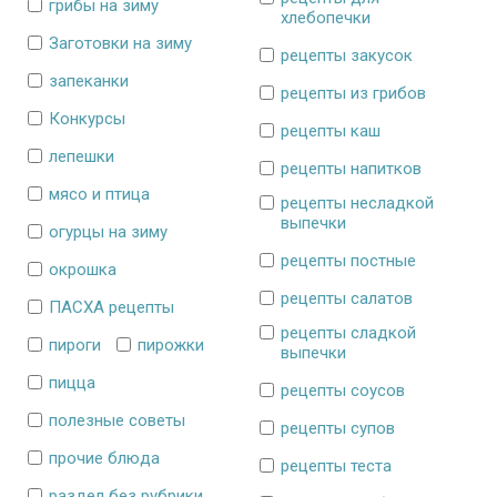
грибы на зиму
хлебопечки
Заготовки на зиму
рецепты закусок
запеканки
рецепты из грибов
Конкурсы
рецепты каш
лепешки
рецепты напитков
мясо и птица
рецепты несладкой
выпечки
огурцы на зиму
рецепты постные
окрошка
рецепты салатов
ПАСХА рецепты
рецепты сладкой
пироги
пирожки
выпечки
пицца
рецепты соусов
полезные советы
рецепты супов
прочие блюда
рецепты теста
раздел без рубрики