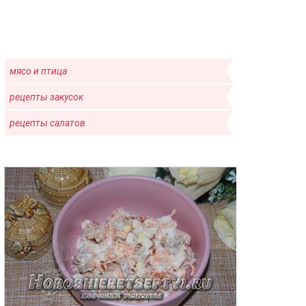
мясо и птица
рецепты закусок
рецепты салатов