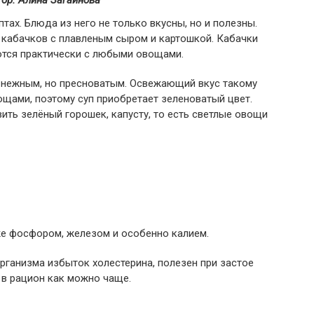
ор: Алина Загайнова
тах. Блюда из него не только вкусны, но и полезны.
 кабачков с плавленым сыром и картошкой. Кабачки
ются практически с любыми овощами.
 нежным, но пресноватым. Освежающий вкус такому
ощами, поэтому суп приобретает зеленоватый цвет.
ть зелёный горошек, капусту, то есть светлые овощи
акже фосфором, железом и особенно калием.
организма избыток холестерина, полезен при застое
 в рацион как можно чаще.