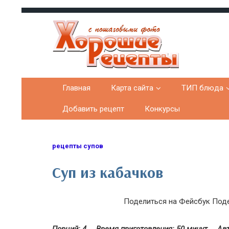
Хорошие рецепты
домашних блюд с фото
Главная
Карта сайта
ТИП блюда
Добавить рецепт
Конкурсы
рецепты супов
Суп из кабачков
Поделиться на Фейсбук
Поде