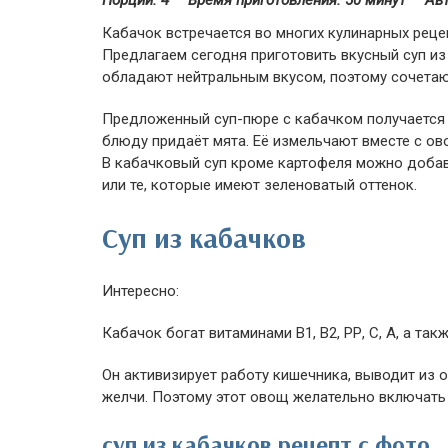
Порций: 4
Время приготовления:
50 минут
Авт
Кабачок встречается во многих кулинарных рецеп
Предлагаем сегодня приготовить вкусный суп из
обладают нейтральным вкусом, поэтому сочета
Предложенный суп-пюре с кабачком получается
блюду придаёт мята. Её измельчают вместе с ов
В кабачковый суп кроме картофеля можно добави
или те, которые имеют зеленоватый оттенок.
Суп из кабачков
Интересно:
Кабачок богат витаминами В1, В2, РР, С, А, а т
Он активизирует работу кишечника, выводит из 
желчи. Поэтому этот овощ желательно включать
суп из кабачков рецепт с фото