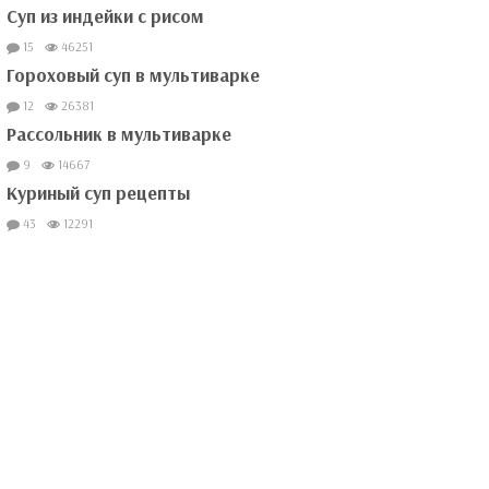
Суп из индейки с рисом
15
46251
Гороховый суп в мультиварке
12
26381
Рассольник в мультиварке
9
14667
Куриный суп рецепты
43
12291