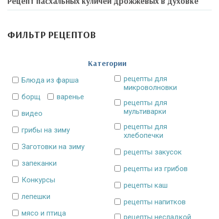
Рецепт пасхальных куличей дрожжевых в духовке
ФИЛЬТР РЕЦЕПТОВ
Категории
рецепты для
Блюда из фарша
микроволновки
борщ
варенье
рецепты для
мультиварки
видео
рецепты для
грибы на зиму
хлебопечки
Заготовки на зиму
рецепты закусок
запеканки
рецепты из грибов
Конкурсы
рецепты каш
лепешки
рецепты напитков
мясо и птица
рецепты несладкой