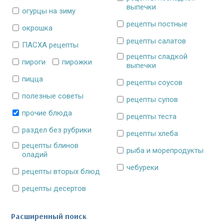
выпечки
огурцы на зиму
рецепты постные
окрошка
рецепты салатов
ПАСХА рецепты
рецепты сладкой
пироги
пирожки
выпечки
пицца
рецепты соусов
полезные советы
рецепты супов
прочие блюда
рецепты теста
раздел без рубрики
рецепты хлеба
рецепты блинов
рыба и морепродукты
оладий
чебуреки
рецепты вторых блюд
рецепты десертов
Расширенный поиск